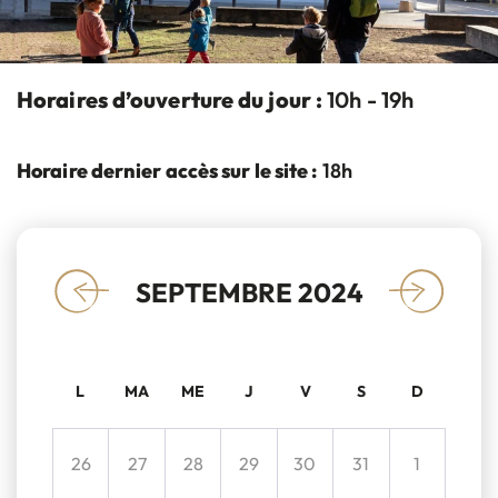
Horaires d’ouverture du jour :
10h - 19h
Horaire dernier accès sur le site :
18h
SEPTEMBRE 2024
«
»
L
MA
ME
J
V
S
D
26
27
28
29
30
31
1