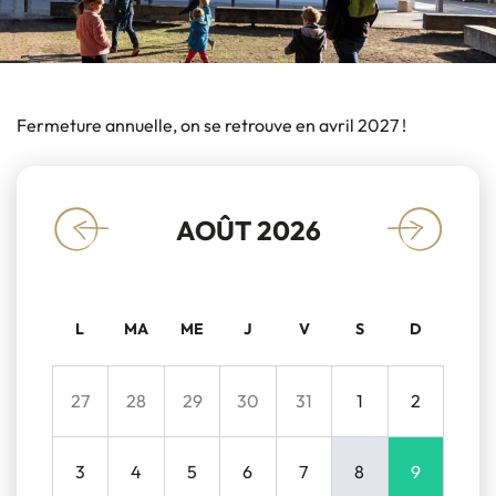
Fermeture annuelle, on se retrouve en avril 2027 !
AOÛT 2026
«
»
L
MA
ME
J
V
S
D
27
28
29
30
31
1
2
3
4
5
6
7
8
9