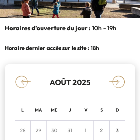
Horaires d’ouverture du jour :
10h - 19h
Horaire dernier accès sur le site :
18h
AOÛT 2025
«
»
L
MA
ME
J
V
S
D
28
29
30
31
1
2
3