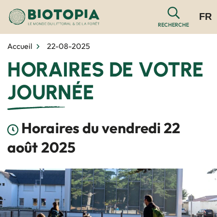
Gestion des traceurs
Aller
FR
au
RECHERCHE
contenu
Accueil
22-08-2025
HORAIRES DE VOTRE
JOURNÉE
Horaires du vendredi 22
août 2025